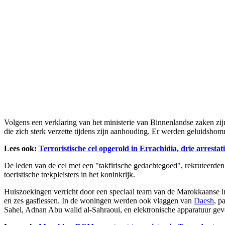
Volgens een verklaring van het ministerie van Binnenlandse zaken zijn 
die zich sterk verzette tijdens zijn aanhouding. Er werden geluidsb
Lees ook:
Terroristische cel opgerold in Errachidia, drie arrestatie
De leden van de cel met een "takfirische gedachtegoed", rekruteerde
toeristische trekpleisters in het koninkrijk.
Huiszoekingen verricht door een speciaal team van de Marokkaanse inl
en zes gasflessen. In de woningen werden ook vlaggen van
Daesh
, p
Sahel, Adnan Abu walid al-Sahraoui, en elektronische apparatuur ge