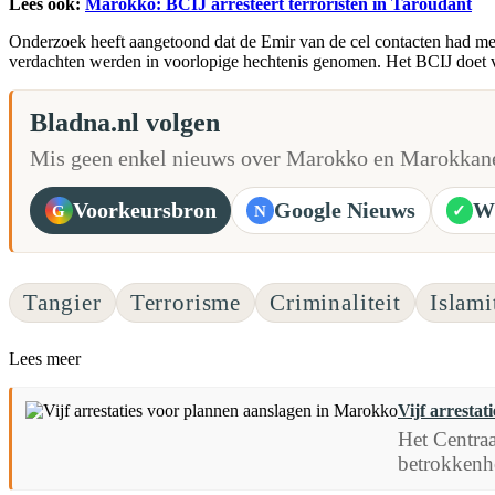
Lees ook:
Marokko: BCIJ arresteert terroristen in Taroudant
Onderzoek heeft aangetoond dat de Emir van de cel contacten had met l
verdachten werden in voorlopige hechtenis genomen. Het BCIJ doet v
Bladna.nl volgen
Mis geen enkel nieuws over Marokko en Marokkane
Voorkeursbron
Google Nieuws
W
G
N
✓
Tangier
Terrorisme
Criminaliteit
Islami
Lees meer
Vijf arresta
Het Centraa
betrokkenhe