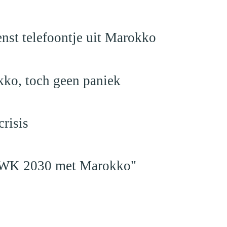
nst telefoontje uit Marokko
kko, toch geen paniek
risis
en WK 2030 met Marokko"