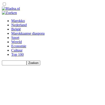
Marokko
Nederland
België
Marokkaanse diaspora
Sport
Wereld
Economie
Cultuur
Top 100