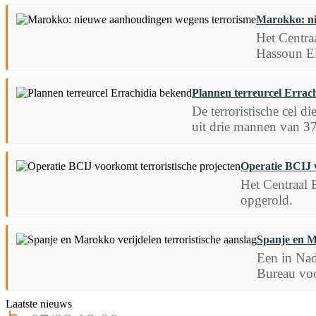
Marokko: ni
Het Centra
Hassoun El
Plannen terreurcel Errac
De terroristische cel 
uit drie mannen van 37,
Operatie BCIJ v
Het Centraal 
opgerold.
Spanje en Ma
Een in Nado
Bureau voo
Laatste nieuws