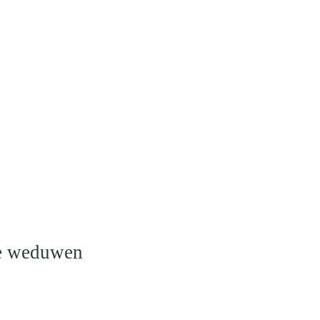
o
le weduwen