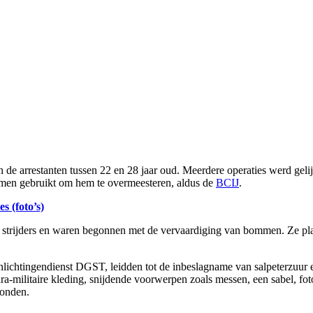
de arrestanten tussen 22 en 28 jaar oud. Meerdere operaties werd gelijkt
ommen gebruikt om hem te overmeesteren, aldus de
BCIJ
.
s (foto’s)
n strijders en waren begonnen met de vervaardiging van bommen. Ze pl
ichtingendienst DGST, leidden tot de inbeslagname van salpeterzuur en
ara-militaire kleding, snijdende voorwerpen zoals messen, een sabel, foto
vonden.