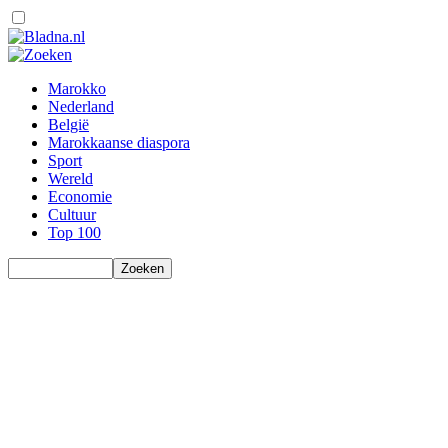
Marokko
Nederland
België
Marokkaanse diaspora
Sport
Wereld
Economie
Cultuur
Top 100