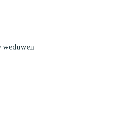
o
le weduwen