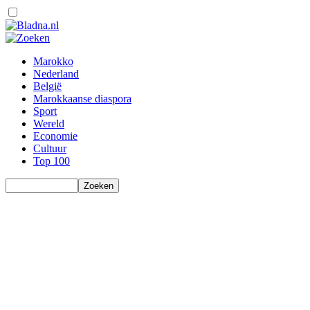
Marokko
Nederland
België
Marokkaanse diaspora
Sport
Wereld
Economie
Cultuur
Top 100