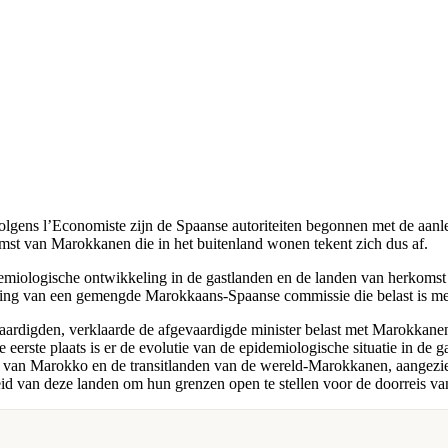
olgens l’Economiste zijn de Spaanse autoriteiten begonnen met de aanleg 
komst van Marokkanen die in het buitenland wonen tekent zich dus af.
emiologische ontwikkeling in de gastlanden en de landen van herkomst
ting van een gemengde Marokkaans-Spaanse commissie die belast is me
ardigden, verklaarde de afgevaardigde minister belast met Marokkanen
eerste plaats is er de evolutie van de epidemiologische situatie in de
n van Marokko en de transitlanden van de wereld-Marokkanen, aangezie
idheid van deze landen om hun grenzen open te stellen voor de doorreis 