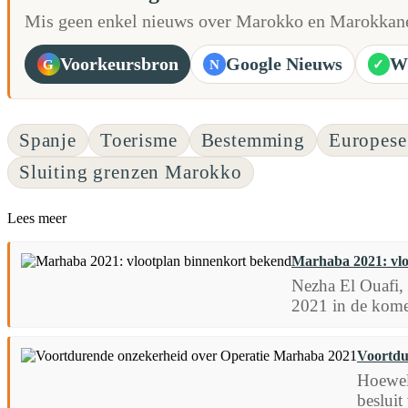
Mis geen enkel nieuws over Marokko en Marokkane
Voorkeursbron
Google Nieuws
W
G
N
✓
Spanje
Toerisme
Bestemming
Europese
Sluiting grenzen Marokko
Lees meer
Marhaba 2021: vlo
Nezha El Ouafi, 
2021 in de kome
Voortdu
Hoewel 
besluit