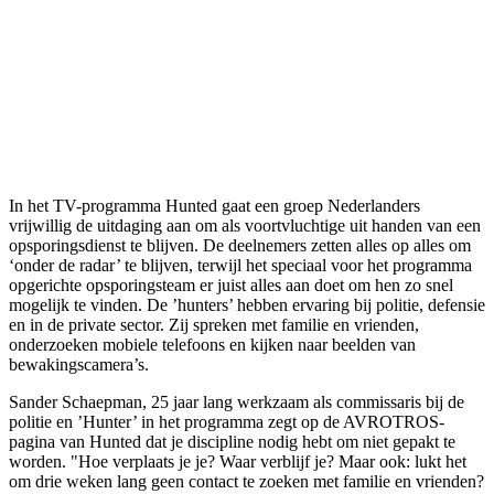
In het TV-programma Hunted gaat een groep Nederlanders
vrijwillig de uitdaging aan om als voortvluchtige uit handen van een
opsporingsdienst te blijven. De deelnemers zetten alles op alles om
‘onder de radar’ te blijven, terwijl het speciaal voor het programma
opgerichte opsporingsteam er juist alles aan doet om hen zo snel
mogelijk te vinden. De ’hunters’ hebben ervaring bij politie, defensie
en in de private sector. Zij spreken met familie en vrienden,
onderzoeken mobiele telefoons en kijken naar beelden van
bewakingscamera’s.
Sander Schaepman, 25 jaar lang werkzaam als commissaris bij de
politie en ’Hunter’ in het programma zegt op de AVROTROS-
pagina van Hunted dat je discipline nodig hebt om niet gepakt te
worden. "Hoe verplaats je je? Waar verblijf je? Maar ook: lukt het
om drie weken lang geen contact te zoeken met familie en vrienden?