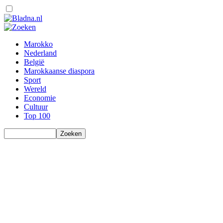
Marokko
Nederland
België
Marokkaanse diaspora
Sport
Wereld
Economie
Cultuur
Top 100