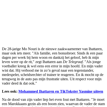
De 28-jarige Mo Nouri is de nieuwe zaakwaarnemer van Ihattaren,
maar ook iets meer. "Als familie, een bonusbroer. Sinds ik een paar
dagen per week bij hem woon en dankzij het geloof, heb ik mijn
leven weer op de rit," zegt Ihattaren aan
De Telegraaf
. "Als jonge
voetballer kreeg ik wel eens een error in mijn hoofd. En mijn vader
wist dat. Hij verbood me in zo’n geval naar een tegenstander,
medespeler, scheidsrechter of trainer te reageren. En ik mocht op de
terugweg in de auto pas mijn frustratie uiten. Uit respect voor mijn
vader deed ik dat ook."
Lees ook:
Mohammed Ihattaren en TikTokster Yasmine uiteen
Na de dood van zijn vader liep het even fout met Ihattaren. "Je moet
een Marokkaans gezin als een boom zien, waarvan de vader de stam