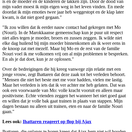
is en de moeder en de kinderen de takken zijn. Door de dood van
mijn vader moest ik mijn eigen weg in het leven vinden. En mede
doordat ik mijn emoties twee jaar heb weggestopt en de klap later
kwam, is dat niet goed gegaan."
"Ik zou willen dat ik eerder nauw contact had gekregen met Mo
(Nouri). In de Marokkaanse gemeenschap kun je puur uit respect
niet alles tegen je moeder, broers en zussen zeggen. Ik wilde niet
elke dag huilend bij mijn moeder binnenkomen als ik weer eens in
de knoop zat met mezelf. Maar bij Mo en de rest van de familie
Nouri voel ik me volkomen vrij om al mijn problemen te bespreken.
En als je dat doet, kun je ze oplossen."
Over de bedreigingen die hij kreeg vanwege zijn relatie met een
jonge vrouw, zegt Ihattaren dat deze zaak tot het verleden behoort.
"Mensen die niet het beste met me voor hadden, vielen me lastig.
Maar het verleden is iets dat ik ver achter me heb gelaten. Dat was
ook een voorwaarde van Mo: volle kracht vooruit en alleen maar
positivisme. Echte vrienden zeggen het wanneer het niet goed gaat
en willen dat je volle bak gaat trainen in plaats van stappen. Mijn
dagen bestaan nu alleen uit trainen, eten en naar de familie Nouri
gaan."
Lees ook:
Ihattaren reageert op flop bij Ajax
Ihattaren, die onlangs te horen kreeg dat Ajax hem niet wil houden,