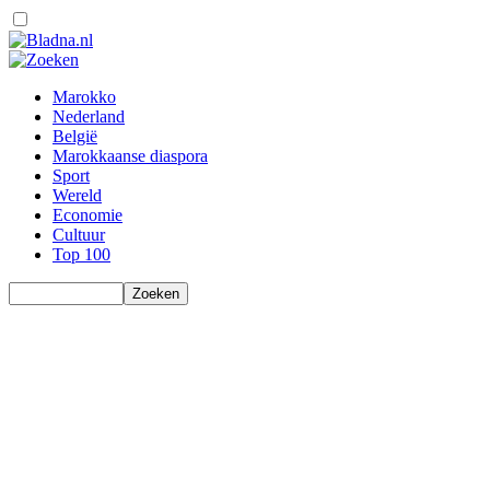
Marokko
Nederland
België
Marokkaanse diaspora
Sport
Wereld
Economie
Cultuur
Top 100