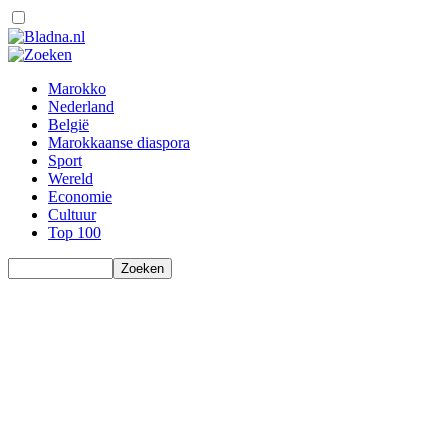
Marokko
Nederland
België
Marokkaanse diaspora
Sport
Wereld
Economie
Cultuur
Top 100