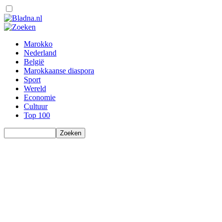
Marokko
Nederland
België
Marokkaanse diaspora
Sport
Wereld
Economie
Cultuur
Top 100