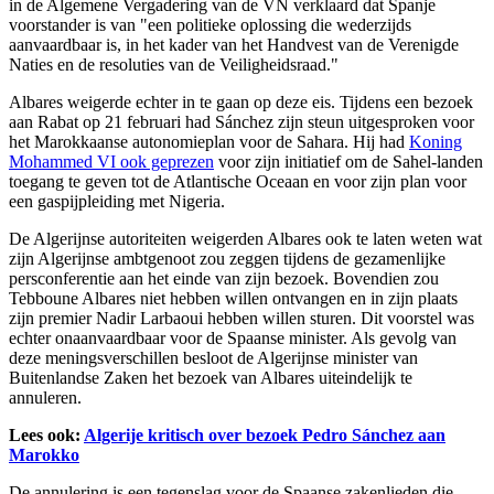
in de Algemene Vergadering van de VN verklaard dat Spanje
voorstander is van "een politieke oplossing die wederzijds
aanvaardbaar is, in het kader van het Handvest van de Verenigde
Naties en de resoluties van de Veiligheidsraad."
Albares weigerde echter in te gaan op deze eis. Tijdens een bezoek
aan Rabat op 21 februari had Sánchez zijn steun uitgesproken voor
het Marokkaanse autonomieplan voor de Sahara. Hij had
Koning
Mohammed VI ook geprezen
voor zijn initiatief om de Sahel-landen
toegang te geven tot de Atlantische Oceaan en voor zijn plan voor
een gaspijpleiding met Nigeria.
De Algerijnse autoriteiten weigerden Albares ook te laten weten wat
zijn Algerijnse ambtgenoot zou zeggen tijdens de gezamenlijke
persconferentie aan het einde van zijn bezoek. Bovendien zou
Tebboune Albares niet hebben willen ontvangen en in zijn plaats
zijn premier Nadir Larbaoui hebben willen sturen. Dit voorstel was
echter onaanvaardbaar voor de Spaanse minister. Als gevolg van
deze meningsverschillen besloot de Algerijnse minister van
Buitenlandse Zaken het bezoek van Albares uiteindelijk te
annuleren.
Lees ook:
Algerije kritisch over bezoek Pedro Sánchez aan
Marokko
De annulering is een tegenslag voor de Spaanse zakenlieden die