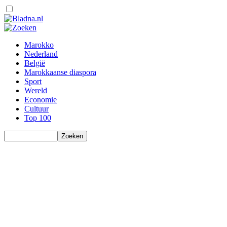
Marokko
Nederland
België
Marokkaanse diaspora
Sport
Wereld
Economie
Cultuur
Top 100