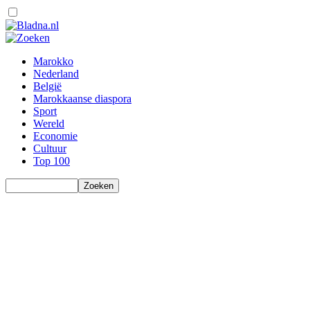
Marokko
Nederland
België
Marokkaanse diaspora
Sport
Wereld
Economie
Cultuur
Top 100