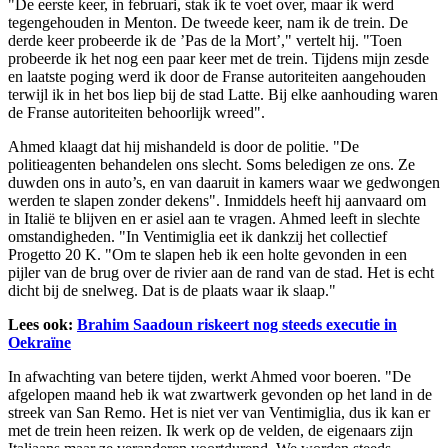
"De eerste keer, in februari, stak ik te voet over, maar ik werd
tegengehouden in Menton. De tweede keer, nam ik de trein. De
derde keer probeerde ik de ’Pas de la Mort’," vertelt hij. "Toen
probeerde ik het nog een paar keer met de trein. Tijdens mijn zesde
en laatste poging werd ik door de Franse autoriteiten aangehouden
terwijl ik in het bos liep bij de stad Latte. Bij elke aanhouding waren
de Franse autoriteiten behoorlijk wreed".
Ahmed klaagt dat hij mishandeld is door de politie. "De
politieagenten behandelen ons slecht. Soms beledigen ze ons. Ze
duwden ons in auto’s, en van daaruit in kamers waar we gedwongen
werden te slapen zonder dekens". Inmiddels heeft hij aanvaard om
in Italië te blijven en er asiel aan te vragen. Ahmed leeft in slechte
omstandigheden. "In Ventimiglia eet ik dankzij het collectief
Progetto 20 K. "Om te slapen heb ik een holte gevonden in een
pijler van de brug over de rivier aan de rand van de stad. Het is echt
dicht bij de snelweg. Dat is de plaats waar ik slaap."
Lees ook:
Brahim Saadoun riskeert nog steeds executie in
Oekraïne
In afwachting van betere tijden, werkt Ahmed voor boeren. "De
afgelopen maand heb ik wat zwartwerk gevonden op het land in de
streek van San Remo. Het is niet ver van Ventimiglia, dus ik kan er
met de trein heen reizen. Ik werk op de velden, de eigenaars zijn