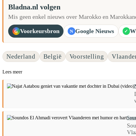
Bladna.nl volgen
Mis geen enkel nieuws over Marokko en Marokkane
Voorkeursbron
Google Nieuws
W
G
N
✓
Nederland
België
Voorstelling
Vlaande
Lees meer
Soun
Sou
Vla