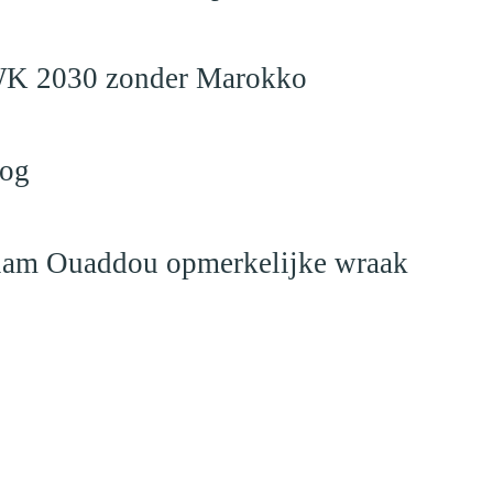
en WK 2030 zonder Marokko
log
eslam Ouaddou opmerkelijke wraak