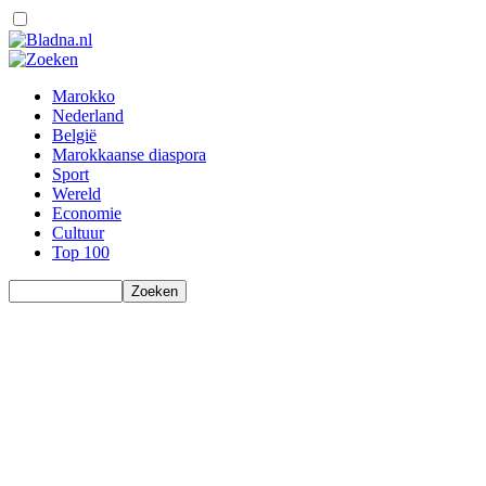
Marokko
Nederland
België
Marokkaanse diaspora
Sport
Wereld
Economie
Cultuur
Top 100