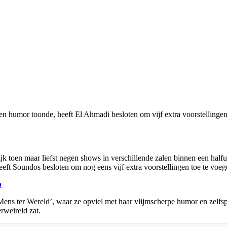
en humor toonde, heeft El Ahmadi besloten om vijf extra voorstelling
k toen maar liefst negen shows in verschillende zalen binnen een halfu
eft Soundos besloten om nog eens vijf extra voorstellingen toe te voeg
p
Mens ter Wereld’, waar ze opviel met haar vlijmscherpe humor en zelfs
rweireld zat.