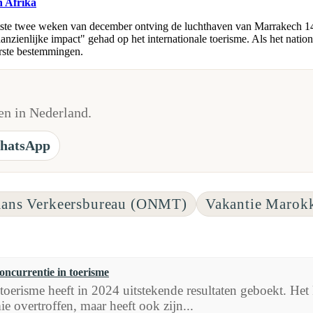
n Afrika
laatste twee weken van december ontving de luchthaven van Marrakech 
nzienlijke impact" gehad op het internationale toerisme. Als het natio
rste bestemmingen.
n in Nederland.
hatsApp
aans Verkeersbureau (ONMT)
Vakantie Marok
oncurrentie in toerisme
erisme heeft in 2024 uitstekende resultaten geboekt. Het k
 overtroffen, maar heeft ook zijn...