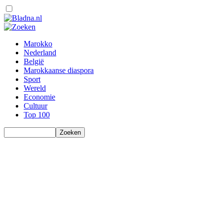
Marokko
Nederland
België
Marokkaanse diaspora
Sport
Wereld
Economie
Cultuur
Top 100