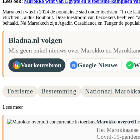
Lees ook:
Marokko wint van Egypte en is toerisme-kampioen va
Marrakech was in 2024 de populairste stad onder toeristen. "In de 
vluchten", aldus Bouhout. Deze toestroom van bezoekers heeft een "aa
behaald. Na Marrakech zijn Agadir, Casablanca en Tanger de populai
Bladna.nl volgen
Mis geen enkel nieuws over Marokko en Marokkane
Voorkeursbron
Google Nieuws
W
G
N
✓
Toerisme
Bestemming
Nationaal Marokk
Lees meer
Marokko overtreft c
Het Marokkaanse to
Covid-19-pandemie