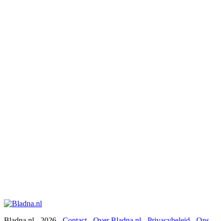
Bladna.nl - 2026 -
Contact
-
Over Bladna.nl
-
Privacybeleid
-
Ons