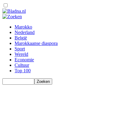
Marokko
Nederland
België
Marokkaanse diaspora
Sport
Wereld
Economie
Cultuur
Top 100