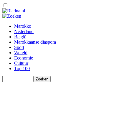
Marokko
Nederland
België
Marokkaanse diaspora
Sport
Wereld
Economie
Cultuur
Top 100