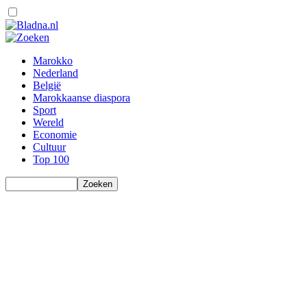
Marokko
Nederland
België
Marokkaanse diaspora
Sport
Wereld
Economie
Cultuur
Top 100