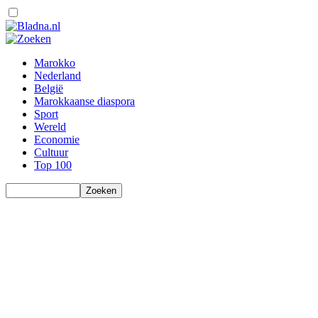
Marokko
Nederland
België
Marokkaanse diaspora
Sport
Wereld
Economie
Cultuur
Top 100