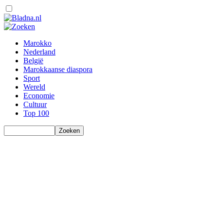
Marokko
Nederland
België
Marokkaanse diaspora
Sport
Wereld
Economie
Cultuur
Top 100