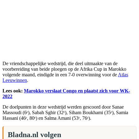
De vriendschappelijke wedstrijd, die deel uitmaakte van de
voorbereiding van beide ploegen op de Afrika Cup in Marokko
volgende maand, eindigde in een 7-0 overwinning voor de
Atlas
Leeuwinnen
.
Lees ook:
Marokko verslaat Congo en plaatst zich voor WK-
2022
De doelpunten in deze wedstrijd werden gescoord door Sanae
Massoudi (6ᵉ), Sabah Sghir (32ᵉ), Siham Boukhami (35ᵉ), Samia
Hassani (46ᵉ, 80ᵉ) en Salma Amani (53ᵉ, 76ᵉ).
Bladna.nl volgen