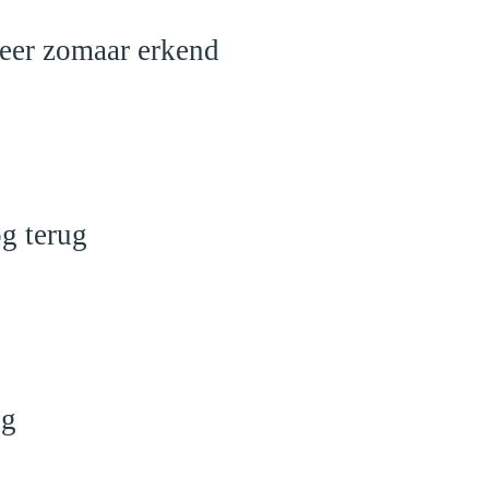
meer zomaar erkend
g terug
ng