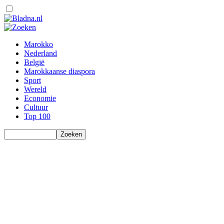
Marokko
Nederland
België
Marokkaanse diaspora
Sport
Wereld
Economie
Cultuur
Top 100