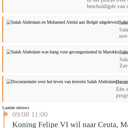
beschuldigde van 
Sala
Sala
nov
Sala
Sal
Zav
Docum
Eén s
progr
Laatste nieuws
09/08 11:00
Koning Felipe VI wil naar Ceuta, 