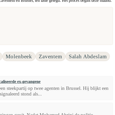
 Zaventem en Brussel, ten laste gelegd. Het proces begint deze maand.
Molenbeek
Zaventem
Salah Abdeslam
icaliseerde ex-gevangene
n steekpartij op twee agenten in Brussel. Hij blijkt een
ignaleerd stond als...
igingen geuit. Nadat Mohamed Abrini de politie