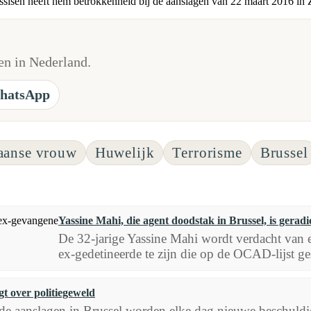
 assisen heeft hem betrokkenheid bij de aanslagen van 22 maart 2016 in
n in Nederland.
hatsApp
aanse vrouw
Huwelijk
Terrorisme
Brussel
Yassine Mahi, die agent doodstak in Brussel, is gerad
De 32-jarige Yassine Mahi wordt verdacht van ee
ex-gedetineerde te zijn die op de OCAD-lijst ges
t over politiegeweld
 de aanslagen in Brussel worden elke dag nieuwe beschuld