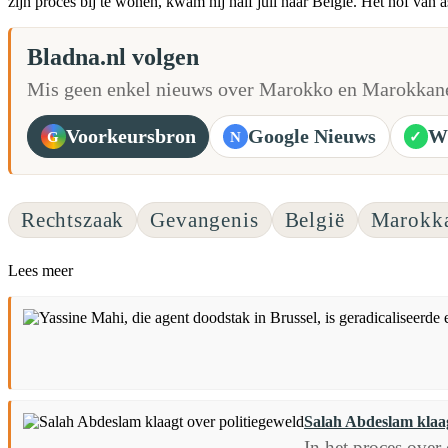
zijn proces bij te wonen, kwam hij half juli naar België. Het hof van
Bladna.nl volgen
Mis geen enkel nieuws over Marokko en Marokkane
Voorkeursbron
Google Nieuws
W
G
N
✓
Rechtszaak
Gevangenis
België
Marokk
Lees meer
Salah Abdeslam klaag
In het proces over