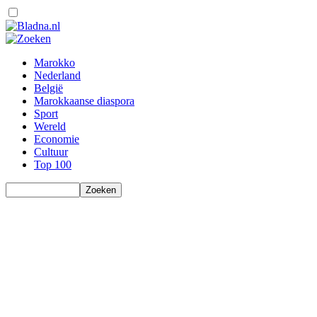
Marokko
Nederland
België
Marokkaanse diaspora
Sport
Wereld
Economie
Cultuur
Top 100