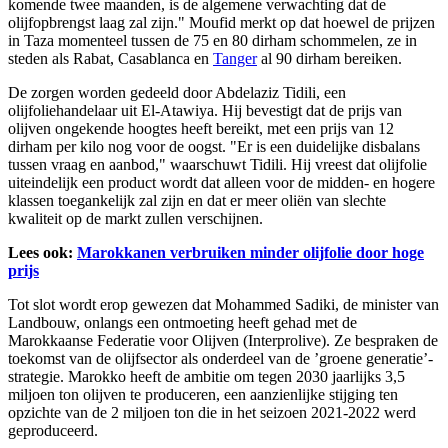
komende twee maanden, is de algemene verwachting dat de
olijfopbrengst laag zal zijn." Moufid merkt op dat hoewel de prijzen
in Taza momenteel tussen de 75 en 80 dirham schommelen, ze in
steden als Rabat, Casablanca en
Tanger
al 90 dirham bereiken.
De zorgen worden gedeeld door Abdelaziz Tidili, een
olijfoliehandelaar uit El-Atawiya. Hij bevestigt dat de prijs van
olijven ongekende hoogtes heeft bereikt, met een prijs van 12
dirham per kilo nog voor de oogst. "Er is een duidelijke disbalans
tussen vraag en aanbod," waarschuwt Tidili. Hij vreest dat olijfolie
uiteindelijk een product wordt dat alleen voor de midden- en hogere
klassen toegankelijk zal zijn en dat er meer oliën van slechte
kwaliteit op de markt zullen verschijnen.
Lees ook:
Marokkanen verbruiken minder olijfolie door hoge
prijs
Tot slot wordt erop gewezen dat Mohammed Sadiki, de minister van
Landbouw, onlangs een ontmoeting heeft gehad met de
Marokkaanse Federatie voor Olijven (Interprolive). Ze bespraken de
toekomst van de olijfsector als onderdeel van de ’groene generatie’-
strategie. Marokko heeft de ambitie om tegen 2030 jaarlijks 3,5
miljoen ton olijven te produceren, een aanzienlijke stijging ten
opzichte van de 2 miljoen ton die in het seizoen 2021-2022 werd
geproduceerd.