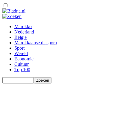
Marokko
Nederland
België
Marokkaanse diaspora
Sport
Wereld
Economie
Cultuur
Top 100