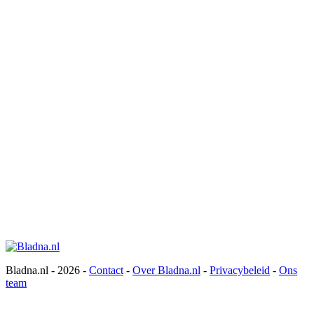
Bladna.nl - 2026 -
Contact
-
Over Bladna.nl
-
Privacybeleid
-
Ons
team