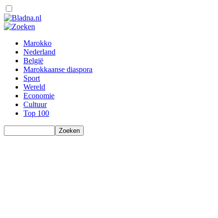
Marokko
Nederland
België
Marokkaanse diaspora
Sport
Wereld
Economie
Cultuur
Top 100