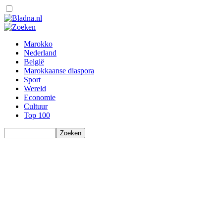
Marokko
Nederland
België
Marokkaanse diaspora
Sport
Wereld
Economie
Cultuur
Top 100