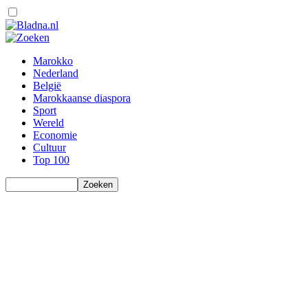
Marokko
Nederland
België
Marokkaanse diaspora
Sport
Wereld
Economie
Cultuur
Top 100