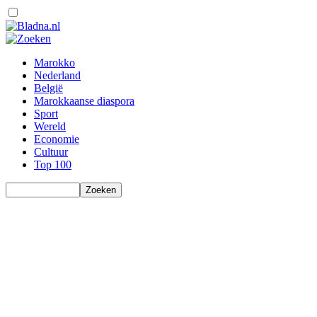
Marokko
Nederland
België
Marokkaanse diaspora
Sport
Wereld
Economie
Cultuur
Top 100