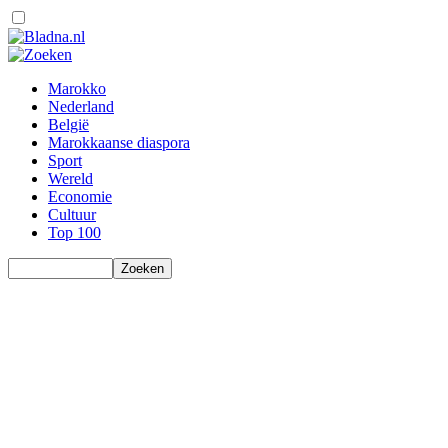
Marokko
Nederland
België
Marokkaanse diaspora
Sport
Wereld
Economie
Cultuur
Top 100