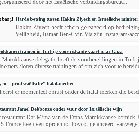
 georganiseerd door het Israëlische verbindingsbureau...
Harde botsing tussen Hakim Ziyech en Israëlische minister
Hakim Ziyech heeft scherp gereageerd op bedreiging
Veiligheid, Itamar Ben-Gvir. Via zijn Instagram-acc
okkanen trainen in Turkije voor riskante vaart naar Gaza
 Marokkaanse delegatie heeft de voorbereidingen in Turkij
lnemers sloten diverse trainingen af om zich voor te bereide
ycot "pro-Israëlische" halal-merken
 heerst er momenteel onrust onder de halal merken die bes
taurant Jamel Debbouze onder vuur door Israëlische wijn
 restaurant Dar Mima van de Frans Marokkaanse komiek Jam
 France heeft een oproep tot boycot gelanceerd vanwege 