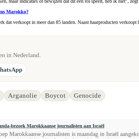
, maar indicaties of bewijzen dat dit een rol speelt, heb ik niet", zeg
aims Marokko?
 merk dat verkoopt in meer dan 85 landen. Naast haarproducten verkoopt 
n in Nederland.
hatsApp
a
Arganolie
Boycot
Genocide
nda-bezoek Marokkaanse journalisten aan Israël
oep Marokkaanse journalisten is maandag in Israël aangek