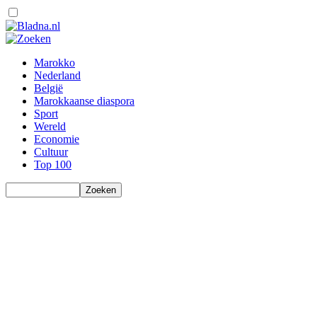
Marokko
Nederland
België
Marokkaanse diaspora
Sport
Wereld
Economie
Cultuur
Top 100