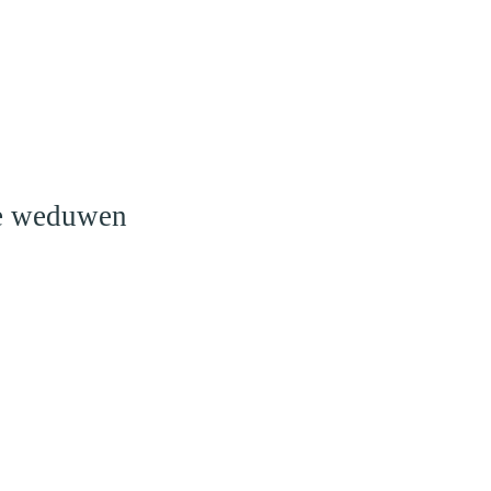
o
le weduwen