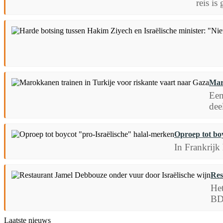
reis is
Mar
Een
dee
Oproep tot bo
In Frankrijk
Res
Het
BDS
Laatste nieuws