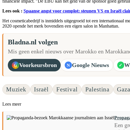
financiële impact. "De EBU kan het geld van de sponsor goed gebruiken
Lees ook :
Spaanse angst voor complot: steunen VS en Israël cl
Het cosmeticabedrijf is inmiddels uitgegroeid tot een internationaal
2020 opende het merk bovendien een eigen salon in Manhattan.
Bladna.nl volgen
Mis geen enkel nieuws over Marokko en Marokkane
Voorkeursbron
Google Nieuws
W
G
N
✓
Muziek
Israël
Festival
Palestina
Gaz
Lees meer
Propaga
Een gr