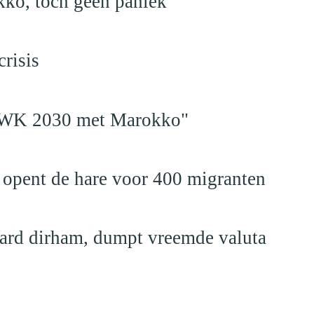
kko, toch geen paniek
risis
en WK 2030 met Marokko"
 opent de hare voor 400 migranten
jard dirham, dumpt vreemde valuta