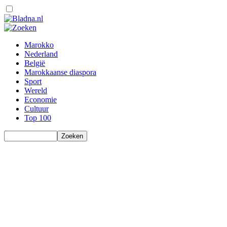
Marokko
Nederland
België
Marokkaanse diaspora
Sport
Wereld
Economie
Cultuur
Top 100