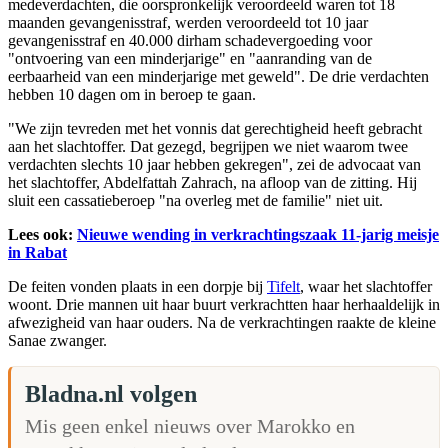
medeverdachten, die oorspronkelijk veroordeeld waren tot 18
maanden gevangenisstraf, werden veroordeeld tot 10 jaar
gevangenisstraf en 40.000 dirham schadevergoeding voor
"ontvoering van een minderjarige" en "aanranding van de
eerbaarheid van een minderjarige met geweld". De drie verdachten
hebben 10 dagen om in beroep te gaan.
"We zijn tevreden met het vonnis dat gerechtigheid heeft gebracht
aan het slachtoffer. Dat gezegd, begrijpen we niet waarom twee
verdachten slechts 10 jaar hebben gekregen", zei de advocaat van
het slachtoffer, Abdelfattah Zahrach, na afloop van de zitting. Hij
sluit een cassatieberoep "na overleg met de familie" niet uit.
Lees ook:
Nieuwe wending in verkrachtingszaak 11-jarig meisje
in Rabat
De feiten vonden plaats in een dorpje bij
Tifelt
, waar het slachtoffer
woont. Drie mannen uit haar buurt verkrachtten haar herhaaldelijk in
afwezigheid van haar ouders. Na de verkrachtingen raakte de kleine
Sanae zwanger.
Bladna.nl volgen
Mis geen enkel nieuws over Marokko en