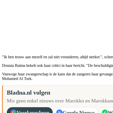
"Ik ben trouw aan mezelf en zal niet veranderen, altijd sterker.", sch
Dounia Batma hekelt ook haar critici in haar bericht. "De beschuldigi
Vanwege haar zwangerschap is de kans dat de zangeres haar gevangeni
Mohamed Al Turk.
Bladna.nl volgen
Mis geen enkel nieuws over Marokko en Marokkane
Voorkeursbron
Google Nieuws
W
G
N
✓