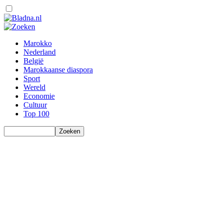
Marokko
Nederland
België
Marokkaanse diaspora
Sport
Wereld
Economie
Cultuur
Top 100