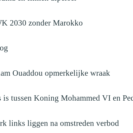
en WK 2030 zonder Marokko
log
eslam Ouaddou opmerkelijke wraak
aas is tussen Koning Mohammed VI en Pe
rk links liggen na omstreden verbod