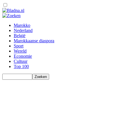
Marokko
Nederland
België
Marokkaanse diaspora
Sport
Wereld
Economie
Cultuur
Top 100