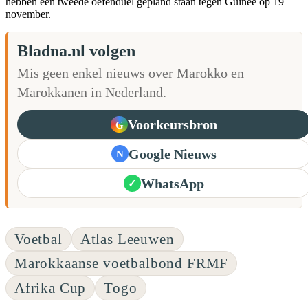
hebben een tweede oefenduel gepland staan tegen Guinee op 19
november.
Bladna.nl volgen
Mis geen enkel nieuws over Marokko en
Marokkanen in Nederland.
Voorkeursbron
G
Google Nieuws
N
WhatsApp
✓
Voetbal
Atlas Leeuwen
Marokkaanse voetbalbond FRMF
Afrika Cup
Togo