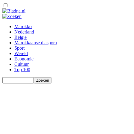
Marokko
Nederland
België
Marokkaanse diaspora
Sport
Wereld
Economie
Cultuur
Top 100