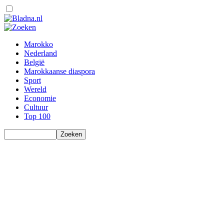
Marokko
Nederland
België
Marokkaanse diaspora
Sport
Wereld
Economie
Cultuur
Top 100