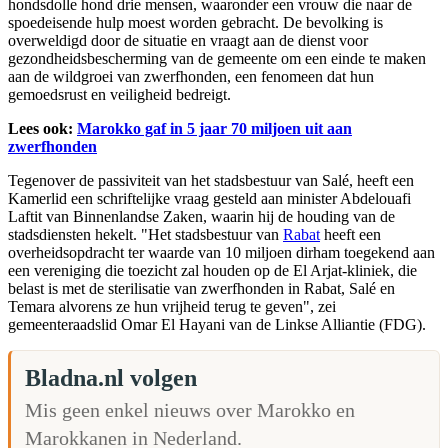
hondsdolle hond drie mensen, waaronder een vrouw die naar de
spoedeisende hulp moest worden gebracht. De bevolking is
overweldigd door de situatie en vraagt aan de dienst voor
gezondheidsbescherming van de gemeente om een einde te maken
aan de wildgroei van zwerfhonden, een fenomeen dat hun
gemoedsrust en veiligheid bedreigt.
Lees ook:
Marokko gaf in 5 jaar 70 miljoen uit aan
zwerfhonden
Tegenover de passiviteit van het stadsbestuur van Salé, heeft een
Kamerlid een schriftelijke vraag gesteld aan minister Abdelouafi
Laftit van Binnenlandse Zaken, waarin hij de houding van de
stadsdiensten hekelt. "Het stadsbestuur van
Rabat
heeft een
overheidsopdracht ter waarde van 10 miljoen dirham toegekend aan
een vereniging die toezicht zal houden op de El Arjat-kliniek, die
belast is met de sterilisatie van zwerfhonden in Rabat, Salé en
Temara alvorens ze hun vrijheid terug te geven", zei
gemeenteraadslid Omar El Hayani van de Linkse Alliantie (FDG).
Bladna.nl volgen
Mis geen enkel nieuws over Marokko en
Marokkanen in Nederland.