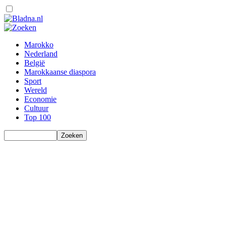
Marokko
Nederland
België
Marokkaanse diaspora
Sport
Wereld
Economie
Cultuur
Top 100