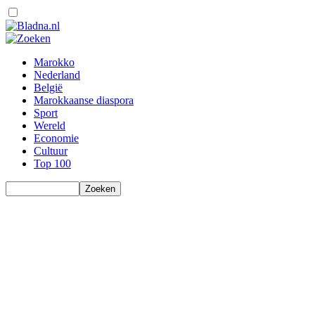
Marokko
Nederland
België
Marokkaanse diaspora
Sport
Wereld
Economie
Cultuur
Top 100