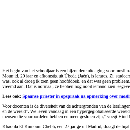
Het begin van het schooljaar is een bijzondere uitdaging voor moslim
Mounjid, 29 jaar en afkomstig uit Úbeda (Jaén), is lerares. Zij stude
was, ook al droeg ik toen geen hoofddoek, en dat was geen probleem," ze
vreemd aan. Dat is normaal, ze hebben nog nooit iemand zien lesgeven 
Lees ook:
Spaanse priester in opspraak na opmerking over mosl
Voor docenten is de diversiteit van de achtergronden van de leerlingen
en de wereld". We leven vandaag in een hypergeglobaliseerde wereld,
mensen die vooroordelen hebben en meer gesloten zijn," voegt Hind 
Khaoula El Kamouni Chebli, een 27-jarige uit Madrid, draagt de hijab al