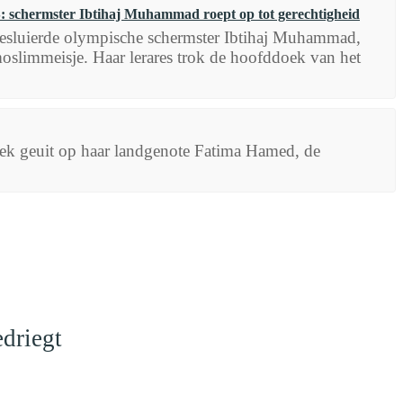
: schermster Ibtihaj Muhammad roept op tot gerechtigheid
 gesluierde olympische schermster Ibtihaj Muhammad,
slimmeisje. Haar lerares trok de hoofddoek van het
tiek geuit op haar landgenote Fatima Hamed, de
driegt