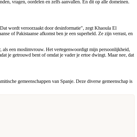
tanden, vragen, oordelen en zelfs aanvallen. En dit op alle domeinen.
s. Dat wordt veroorzaakt door desinformatie", zegt Khaoula El
nse of Pakistaanse afkomst ben je een superheld. Ze zijn verrast, en
ceer, als een moslimvrouw. Het vertegenwoordigt mijn persoonlijkheid,
mdat je getrouwd bent of omdat je vader je ertoe dwingt. Maar nee, dat
slamitische gemeenschappen van Spanje. Deze diverse gemeenschap is