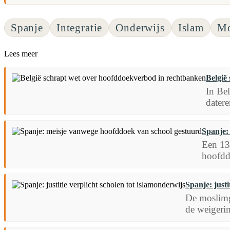
Spanje
Integratie
Onderwijs
Islam
Mo
Lees meer
België
In Bel
datere
Spanje:
Een 13-
hoofddo
Spanje: justi
De moslimg
de weigerin