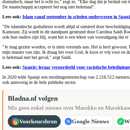
dramatisch, maar het is echt zo," zegt ze. "Elke dag dat je besluit om
De maatschappij accepteert het nog niet helemaal".
Lees ook:
Islam vanaf september in scholen onderwezen in Spanj
"De islamitische godsdienst wordt altijd al ontsierd door beschuldigi
Kamouni. Zij wordt in dit standpunt gesteund door Carolina Saidi Rod
ook hun ouders zijn blij, want het is een teken van vooruitgang dat er 
"Je mag gezien worden, er is niets vreemds aan. Het is heel gewoon. Ie
mijn manier van zijn. Ik draag het voor God, ik koos er vrij voor en i
is helemaal niet het geval," zegt Saidi.
Lees ook:
Spanje: leraar veroordeeld voor racistische beledigi
In 2020 telde Spanje een moslimgemeenschap van 2.216.512 mensen,
ook aanwezig in de hele publieke sector.
Bladna.nl volgen
Mis geen enkel nieuws over Marokko en Marokkane
Voorkeursbron
Google Nieuws
W
G
N
✓