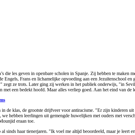
a’s die les geven in openbare scholen in Spanje. Zij hebben te maken 
erde Engels, Frans en lichamelijke opvoeding aan een Jezuïtenschool en g
gt ze trots. Later ging zij werken in het publiek onderwijs, "in Sevilla
met een bedekt hoofd. Maar alles verliep goed. Aan het eind van de les 
ims
 in de klas, de grootste drijfveer voor antiracisme. "Er zijn kinderen ui
 we hebben leerlingen uit gemengde huwelijken met ouders met verschil
Mounjid eraan toe.
 sinds haar tienerjaren. "Ik voel me altijd beoordeeld, maar je leert erm