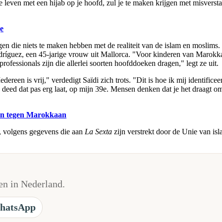
 te leven met een hijab op je hoofd, zul je te maken krijgen met misvers
e
ngen die niets te maken hebben met de realiteit van de islam en moslim
ríguez, een 45-jarige vrouw uit Mallorca. "Voor kinderen van Marokkaa
professionals zijn die allerlei soorten hoofddoeken dragen," legt ze uit.
dereen is vrij," verdedigt Saïdi zich trots. "Dit is hoe ik mij identifi
k deed dat pas erg laat, op mijn 39e. Mensen denken dat je het draagt o
ngen tegen Marokkaan
 volgens gegevens die aan
La Sexta
zijn verstrekt door de Unie van i
n in Nederland.
hatsApp