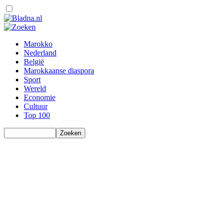
Marokko
Nederland
België
Marokkaanse diaspora
Sport
Wereld
Economie
Cultuur
Top 100