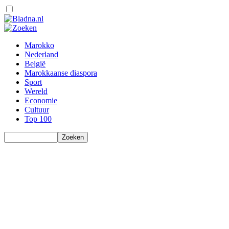
Marokko
Nederland
België
Marokkaanse diaspora
Sport
Wereld
Economie
Cultuur
Top 100