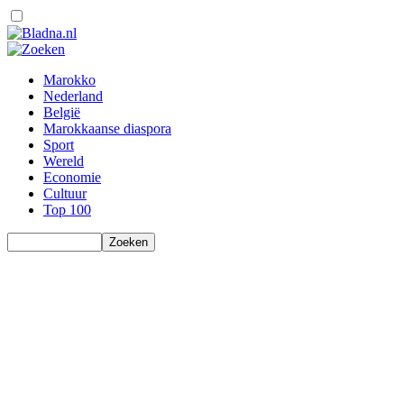
Marokko
Nederland
België
Marokkaanse diaspora
Sport
Wereld
Economie
Cultuur
Top 100