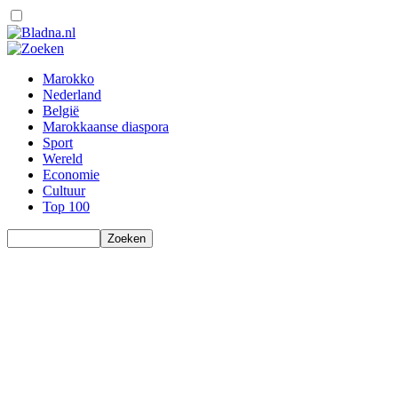
Marokko
Nederland
België
Marokkaanse diaspora
Sport
Wereld
Economie
Cultuur
Top 100