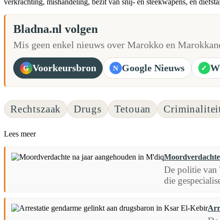
verkrachting, mishandeling, bezit van snij- en steekwapens, en diefsta
Bladna.nl volgen
Mis geen enkel nieuws over Marokko en Marokkane
Voorkeursbron
Google Nieuws
W
G
N
✓
Rechtszaak
Drugs
Tetouan
Criminalitei
Lees meer
Moordverdachte 
De politie van
die gespecialise
Arr