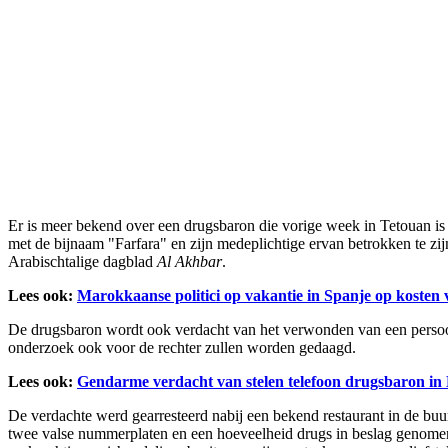
Er is meer bekend over een drugsbaron die vorige week in Tetouan is
met de bijnaam "Farfara" en zijn medeplichtige ervan betrokken te zi
Arabischtalige dagblad
Al Akhbar
.
Lees ook:
Marokkaanse politici op vakantie in Spanje op koste
De drugsbaron wordt ook verdacht van het verwonden van een persoon
onderzoek ook voor de rechter zullen worden gedaagd.
Lees ook:
Gendarme verdacht van stelen telefoon drugsbaron in
De verdachte werd gearresteerd nabij een bekend restaurant in de bu
twee valse nummerplaten en een hoeveelheid drugs in beslag genomen