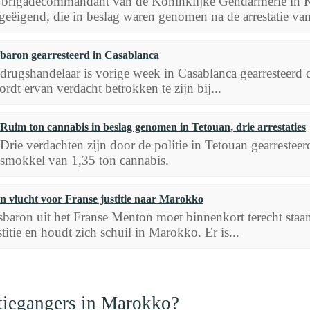
brigadecommandant van de Koninklijke Gendarmerie in Ksar
geëigend, die in beslag waren genomen na de arrestatie van
baron gearresteerd in Casablanca
drugshandelaar is vorige week in Casablanca gearresteerd 
rdt ervan verdacht betrokken te zijn bij...
Ruim ton cannabis in beslag genomen in Tetouan, drie arrestaties
Drie verdachten zijn door de politie in Tetouan gearreste
smokkel van 1,35 ton cannabis.
 vlucht voor Franse justitie naar Marokko
baron uit het Franse Menton moet binnenkort terecht staan i
titie en houdt zich schuil in Marokko. Er is...
ntiegangers in Marokko?