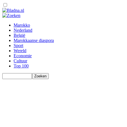
Marokko
Nederland
België
Marokkaanse diaspora
Sport
Wereld
Economie
Cultuur
Top 100