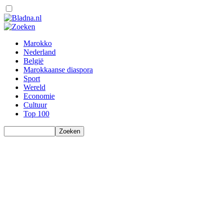
Marokko
Nederland
België
Marokkaanse diaspora
Sport
Wereld
Economie
Cultuur
Top 100