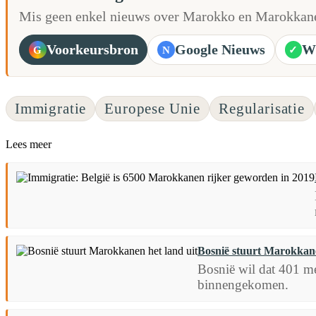
Mis geen enkel nieuws over Marokko en Marokkane
Voorkeursbron
Google Nieuws
W
G
N
✓
Immigratie
Europese Unie
Regularisatie
Lees meer
Bosnië stuurt Marokkane
Bosnië wil dat 401 men
binnengekomen.