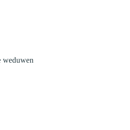
o
le weduwen