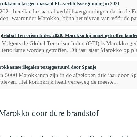
okkanen kregen massaal EU-verblijfsvergunning in 2021
 2021 bereikte het aantal verblijfsvergunningen dat in de 
nden, waaronder Marokko, bijna het niveau van vóór de p
Global Terrorism Index 2020: Marokko bij minst getroffen lande
Volgens de Global Terrorism Index (GTI) is Marokko geda
terrorisme worden getroffen. Dit jaar staat Marokko op pl
okkaanse illegalen teruggestuurd door Spanje
n 5000 Marokkanen zijn in de afgelopen drie jaar door Spa
rbleven. Het koninkrijk heeft verreweg de meeste...
 Marokko door dure brandstof