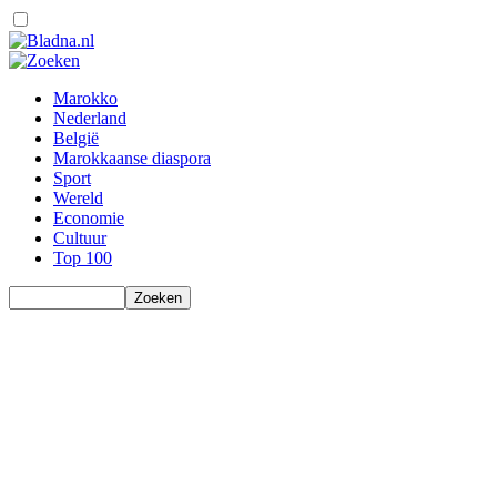
Marokko
Nederland
België
Marokkaanse diaspora
Sport
Wereld
Economie
Cultuur
Top 100