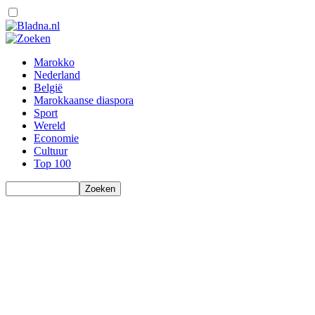
Marokko
Nederland
België
Marokkaanse diaspora
Sport
Wereld
Economie
Cultuur
Top 100