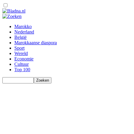
Marokko
Nederland
België
Marokkaanse diaspora
Sport
Wereld
Economie
Cultuur
Top 100