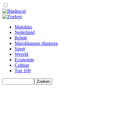
Marokko
Nederland
België
Marokkaanse diaspora
Sport
Wereld
Economie
Cultuur
Top 100