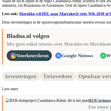
Naast de RER-lijnen in de regio Casablanca-Settat, worden er ook div
minuten), via Bouskoura en Azemmour. Ook de lijnen Casablanca-Set
Lees ook:
Marokko wil HSL naar Marrakech vóór WK-2030 af 
Deze investeringen in de spoorwegeninfrastructuur moeten ervoor zo
Bladna.nl volgen
Mis geen enkel nieuws over Marokko en Marokkane
Voorkeursbron
Google Nieuws
W
G
N
✓
Investeringen
Treinverkeer
Openbaar ver
Lees meer
RER-treinproj
Een nieuw p