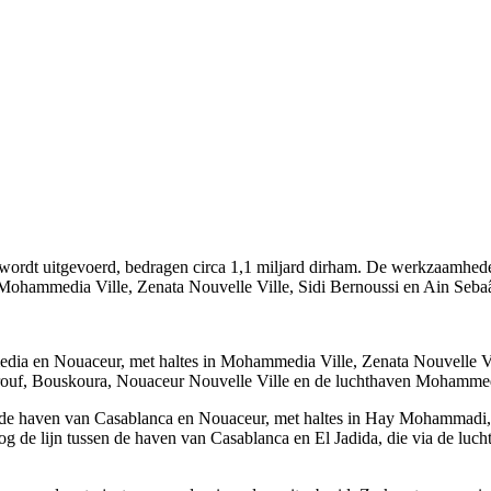
g wordt uitgevoerd, bedragen circa 1,1 miljard dirham. De werkzaamhede
hammedia Ville, Zenata Nouvelle Ville, Sidi Bernoussi en Ain Sebaâ. O
media en Nouaceur, met haltes in Mohammedia Ville, Zenata Nouvelle 
rouf, Bouskoura, Nouaceur Nouvelle Ville en de luchthaven Mohammed V
de haven van Casablanca en Nouaceur, met haltes in Hay Mohammadi, C
nog de lijn tussen de haven van Casablanca en El Jadida, die via de 