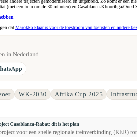
erse andere trajecten gemoderniseerd en uitgebreid. Zo komt er een nie
tat (met een trein om de 30 minuten) en Casablanca-Khouribga/Oued Z
hebben
rgen dat
Marokko klaar is voor de toestroom van toeristen en andere be
n in Nederland.
hatsApp
voer
WK-2030
Afrika Cup 2025
Infrastr
ect Casablanca-Rabat: dit is het plan
roject voor een snelle regionale treinverbinding (RER) ron