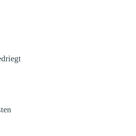
driegt
sten