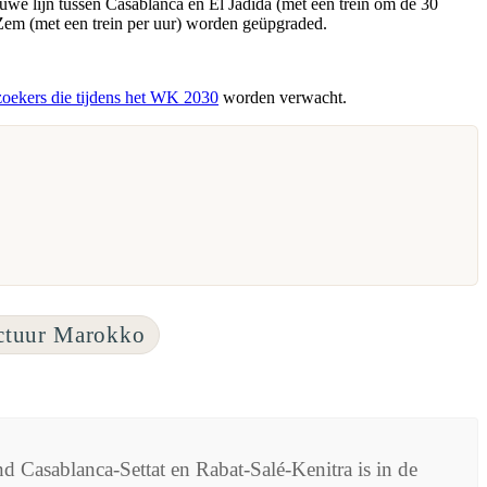
uwe lijn tussen Casablanca en El Jadida (met een trein om de 30
em (met een trein per uur) worden geüpgraded.
zoekers die tijdens het WK 2030
worden verwacht.
uctuur Marokko
d Casablanca-Settat en Rabat-Salé-Kenitra is in de