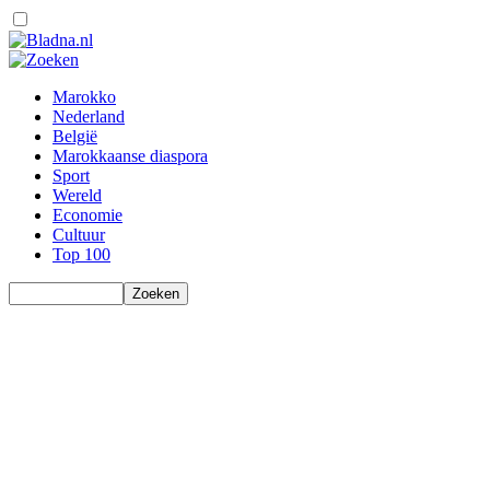
Marokko
Nederland
België
Marokkaanse diaspora
Sport
Wereld
Economie
Cultuur
Top 100