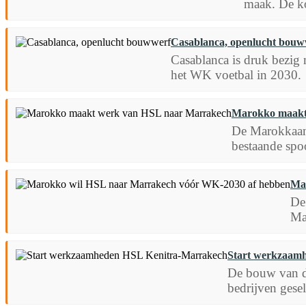
maak. De k
Casablanca, openlucht bouw
Casablanca is druk bezig 
het WK voetbal in 2030.
Marokko maakt
De Marokkaan
bestaande spoo
Ma
De
Ma
Start werkzaam
De bouw van d
bedrijven gese