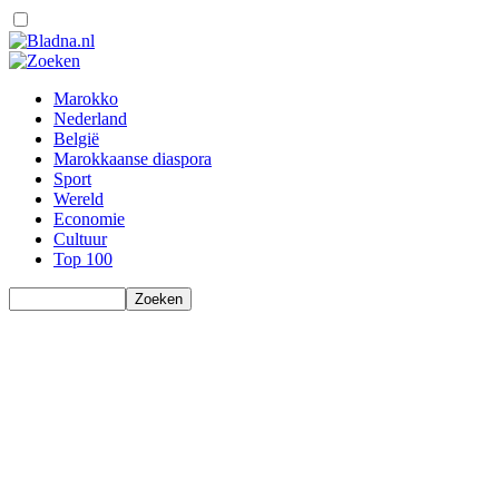
Marokko
Nederland
België
Marokkaanse diaspora
Sport
Wereld
Economie
Cultuur
Top 100