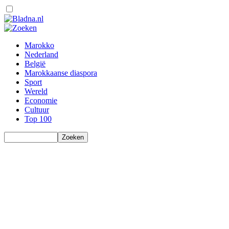
Marokko
Nederland
België
Marokkaanse diaspora
Sport
Wereld
Economie
Cultuur
Top 100