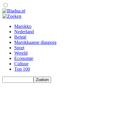
Marokko
Nederland
België
Marokkaanse diaspora
Sport
Wereld
Economie
Cultuur
Top 100