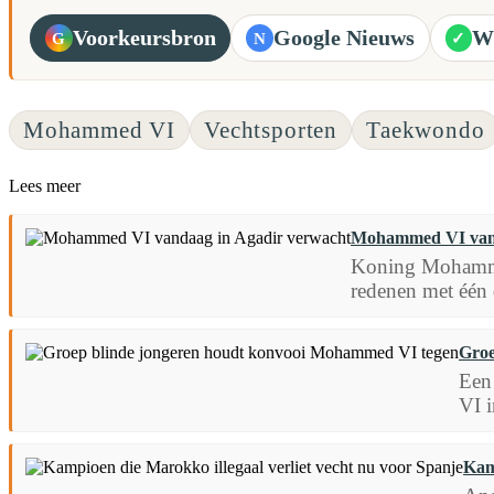
Voorkeursbron
Google Nieuws
W
G
N
✓
Mohammed VI
Vechtsporten
Taekwondo
Lees meer
Mohammed VI vand
Koning Mohammed
redenen met één 
Groe
Een
VI 
Kam