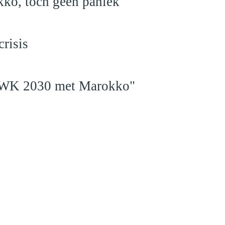
kko, toch geen paniek
risis
en WK 2030 met Marokko"