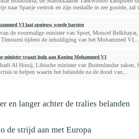
uar Boukharsa, de Marokkaanse Taekwondo kampioen die 
tje naar Spanje vertrok en zijn medaille in zee gooide, zal 
ammed VI laat opnieuw woede barsten
 van de voormalige minister van Sport, Moncef Belkhayat,
imoumi tijdens de inhuldiging van het Mohammed VI...
he minister vraagt hulp aan Koning Mohammed VI
hadi Al Houij, Libische minister van Buitenlandse zaken
 crisis te helpen waarin het belandde na de dood van...
 en langer achter de tralies belanden
o de strijd aan met Europa