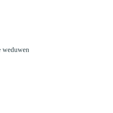
o
le weduwen