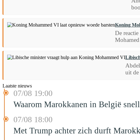
Ano
boo
Koning Moh
De reactie
Mohamed T
Libisc
Abdel
uit de
Laatste nieuws
07/08 19:00
Waarom Marokkanen in België sneller
07/08 18:00
Met Trump achter zich durft Marokk