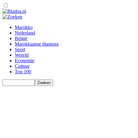
Marokko
Nederland
België
Marokkaanse diaspora
Sport
Wereld
Economie
Cultuur
Top 100