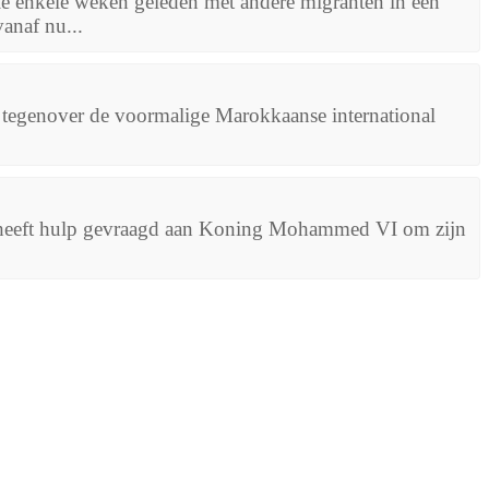
enkele weken geleden met andere migranten in een
vanaf nu...
 tegenover de voormalige Marokkaanse international
, heeft hulp gevraagd aan Koning Mohammed VI om zijn