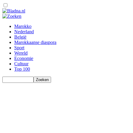
Marokko
Nederland
België
Marokkaanse diaspora
Sport
Wereld
Economie
Cultuur
Top 100