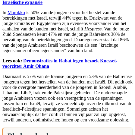
Israëlische expansie
In
Marokko
is 50% van de jongeren voor het herstel van de
betrekkingen met Israël, terwijl 44% tegen is. Driekwart van de
jonge Emiratis en Egyptenaren zijn eveneens voorstander van het
aanhalen van de banden met Israël, schrijft
Hespress
. Van de jonge
Zuid-Soedanezen keurt 47% en van de jonge Bahreiners 30% de
hervatting van de betrekkingen goed. Daartegenover staat dat 86%
van de jonge Arabieren Israël beschouwen als een "krachtige
tegenstander of een tegenstander" van hun land.
Lees ook:
Demonstraties in Rabat tegen bezoek Knesset-
voorzitter Amir Ohana
Daarnaast is 57% van de Iraanse jongeren en 53% van de Bahreinse
jongeren tegen het herstellen van de banden met Israël. Dit geldt ook
voor de overgrote meerderheid van de jongeren in Saoedi-Arabië,
Libanon, Libië, Irak en de Palestijnse gebieden. De ondervraagde
jonge Arabieren vrezen ook een verergering van de spanningen
tussen Iran en Israël, terwijl ze verdeeld zijn over de uitkomst van de
Israëlisch-Palestijnse spanningen. Sommigen achten het
onwaarschijnlijk dat het conflict binnen vijf jaar zal zijn opgelost,
terwijl anderen, optimistischer, hopen op een vreedzame oplossing.