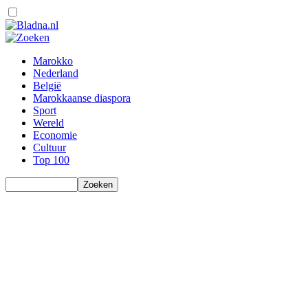
Marokko
Nederland
België
Marokkaanse diaspora
Sport
Wereld
Economie
Cultuur
Top 100