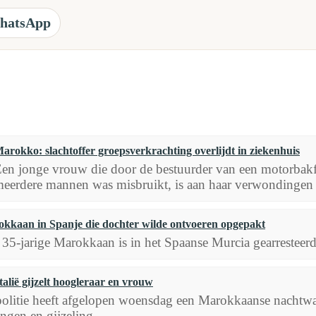
hatsApp
arokko: slachtoffer groepsverkrachting overlijdt in ziekenhuis
en jonge vrouw die door de bestuurder van een motorbakf
eerdere mannen was misbruikt, is aan haar verwondingen i
kkaan in Spanje die dochter wilde ontvoeren opgepakt
 35-jarige Marokkaan is in het Spaanse Murcia gearrestee
alië gijzelt hoogleraar en vrouw
 politie heeft afgelopen woensdag een Marokkaanse nachtwak
ngen en gijzeling.