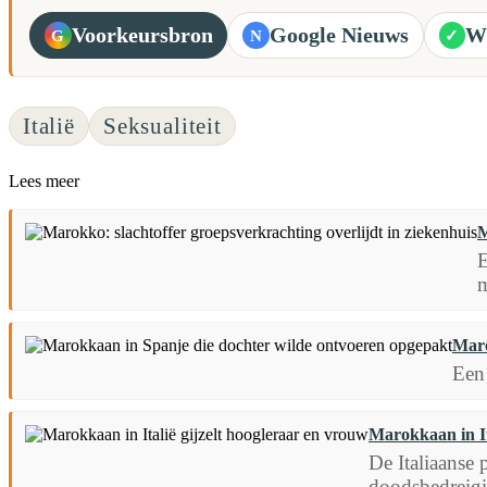
Voorkeursbron
Google Nieuws
W
G
N
✓
Italië
Seksualiteit
Lees meer
M
E
m
Maro
Een
Marokkaan in It
De Italiaanse
doodsbedreigi