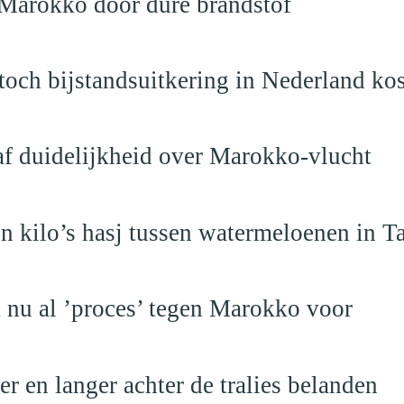
 Marokko door dure brandstof
och bijstandsuitkering in Nederland ko
raf duidelijkheid over Marokko-vlucht
 kilo’s hasj tussen watermeloenen in T
t nu al ’proces’ tegen Marokko voor
 en langer achter de tralies belanden