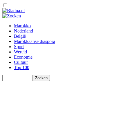
Marokko
Nederland
België
Marokkaanse diaspora
Sport
Wereld
Economie
Cultuur
Top 100