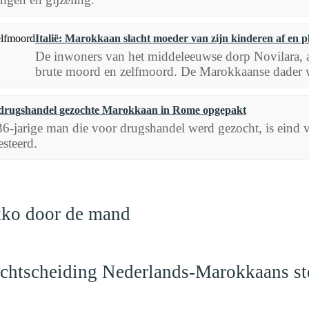
Italië: Marokkaan slacht moeder van zijn kinderen af en p
De inwoners van het middeleeuwse dorp Novilara, aa
brute moord en zelfmoord. De Marokkaanse dader wi
drugshandel gezochte Marokkaan in Rome opgepakt
6-jarige man die voor drugshandel werd gezocht, is eind v
esteerd.
kko door de mand
vechtscheiding Nederlands-Marokkaans st